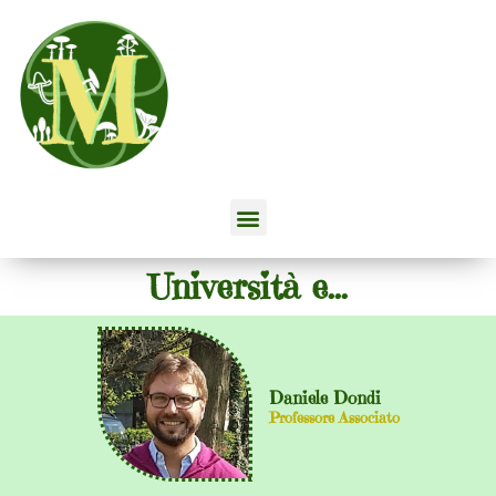
Università e...
Daniele Dondi
Professore Associato